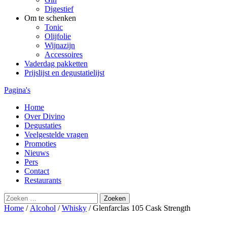
Digestief
Om te schenken
Tonic
Olijfolie
Wijnazijn
Accessoires
Vaderdag pakketten
Prijslijst en degustatielijst
Ga
Pagina's
naar
Home
de
Over Divino
inhoud
Degustaties
Veelgestelde vragen
Promoties
Nieuws
Pers
Contact
Restaurants
Zoeken
naar:
Home
/
Alcohol
/
Whisky
/ Glenfarclas 105 Cask Strength