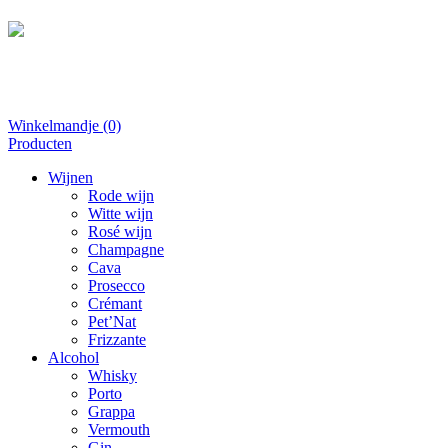
Wijn
natuurlijk
Winkelmandje (0)
Ga
Producten
naar
Wijnen
de
Rode wijn
inhoud
Witte wijn
Rosé wijn
Champagne
Cava
Prosecco
Crémant
Pet’Nat
Frizzante
Alcohol
Whisky
Porto
Grappa
Vermouth
Gin